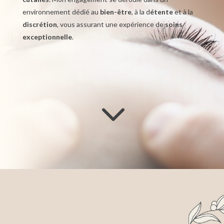
environnement dédié au
bien-être
, à la d
étente
et à la
discrétion
, vous assurant une expérience de
soins
exceptionnelle
.
3