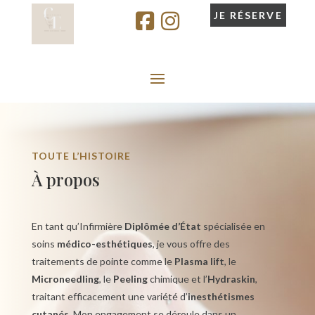
JE RÉSERVE
TOUTE L’HISTOIRE
À propos
En tant qu’Infirmière
Diplômée d’État
spécialisée en
soins
médico-esthétiques
, je vous offre des
traitements de pointe comme le
Plasma lift
, le
Microneedling
, le
Peeling
chimique et l’
Hydraskin
,
traitant efficacement une variété d’
inesthétismes
cutanés
. Mon engagement se déroule dans un