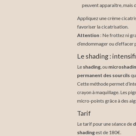
peuvent apparaître, mais 
Appliquez une crème cicatris
favoriser la cicatrisation.
Attention
: Ne frottez ni gr
d’endommager ou d’effacer p
Le shading : intensif
Le
shading
, ou
microshadi
permanent des sourcils
qu
Cette méthode permet d’intens
crayon à maquillage. Les pig
micro-points grâce à des aigui
Tarif
Le tarif pour une séance de
d
shading
est de 180€.