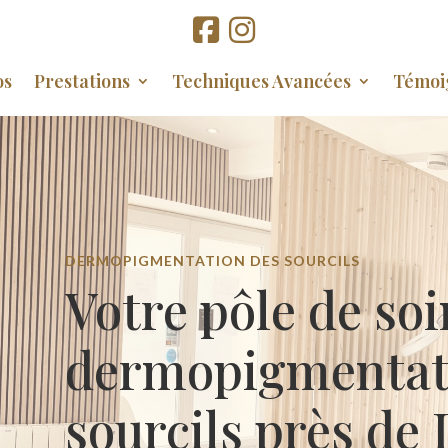
os
Prestations
Techniques Avancées
Témoi
DERMOPIGMENTATION DES SOURCILS
Votre pôle de soi
dermopigmentat
sourcils près de